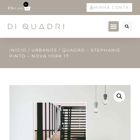
0
MINHA CONTA
R$
0,00
INÍCIO
/
URBANOS
/ QUADRO – STEPHANIE
PINTO – NOVA YORK 17