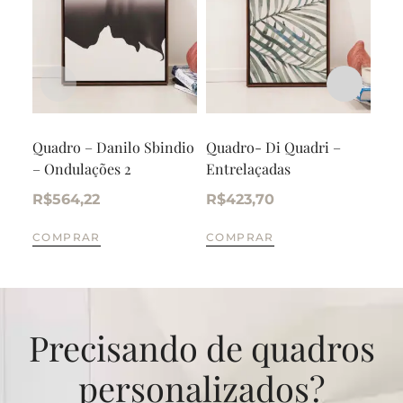
Quadro – Danilo Sbindio
Quadro- Di Quadri –
Tri
– Ondulações 2
Entrelaçadas
alu
R$
564,22
R$
423,70
R$
COMPRAR
COMPRAR
CO
Precisando de quadros
personalizados?