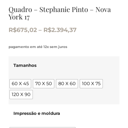
Quadro – Stephanie Pinto – Nova
York 17
R$
675,02
–
R$
2.394,37
pagamento em até 12x sem juros
Tamanhos
60 X 45
70 X 50
80 X 60
100 X 75
120 X 90
Impressão e moldura