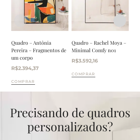
Quadro – Antônia
Quadro – Rachel Moya –
Dup
Pereira – Fragmentos de
Minimal Comfy n01
Dan
um corpo
Ond
R$
3.592,16
R$
2.394,37
R$
COMPRAR
COMPRAR
CO
Precisando de quadros
personalizados?