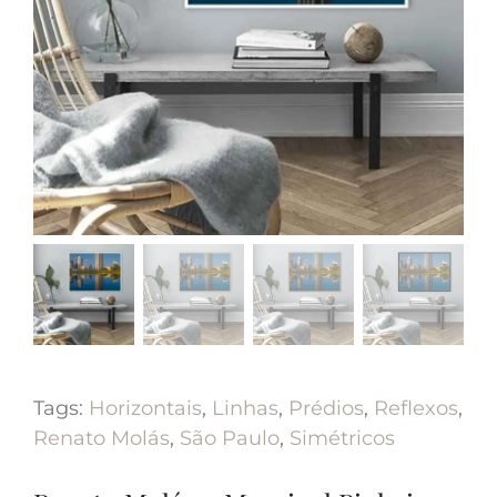
Tags:
Horizontais
,
Linhas
,
Prédios
,
Reflexos
,
Renato Molás
,
São Paulo
,
Simétricos