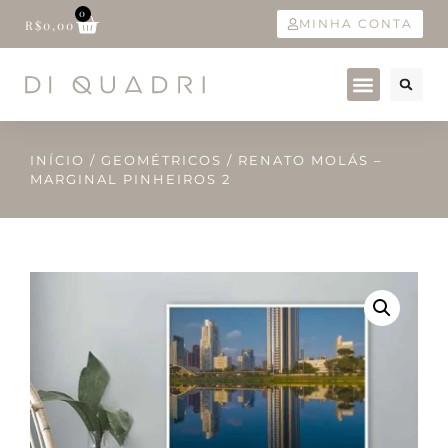
0
MINHA CONTA
R$
0,00
INÍCIO
/
GEOMÉTRICOS
/ RENATO MOLÁS –
MARGINAL PINHEIROS 2