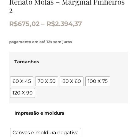
Renato Molás – Marginal Pinheiros
2
R$
675,02
–
R$
2.394,37
pagamento em até 12x sem juros
Tamanhos
60 X 45
70 X 50
80 X 60
100 X 75
120 X 90
Impressão e moldura
Canvas e moldura negativa