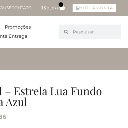
0
R$
0,00
OUSE
CONTATO
MINHA CONTA
Promoções
nta Entrega
l – Estrela Lua Fundo
a Azul
86