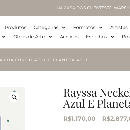
NA CASA DOS CLIENTES
3D WAREH
Produtos
Categorias
Formatos
Artistas
Obras de Arte
Acrílicos
Espelhos
Pro
LA LUA FUNDO AZUL E PLANETA AZUL
Rayssa Necke
Azul E Planet
R$
1.170,00
–
R$
2.877,