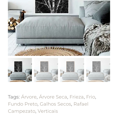
Tags:
Árvore
,
Árvore Seca
,
Frieza
,
Frio
,
Fundo Preto
,
Galhos Secos
,
Rafael
Campezato
,
Verticais