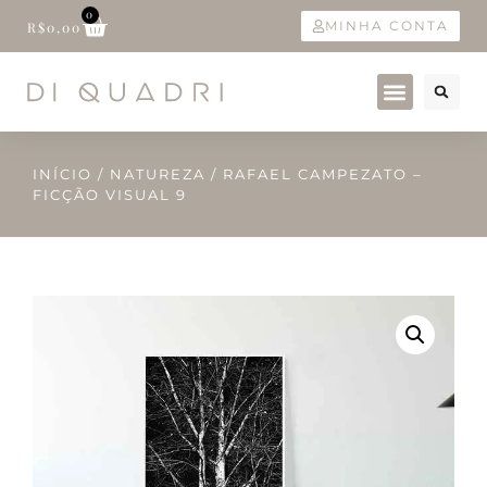
0
MINHA CONTA
R$
0,00
INÍCIO
/
NATUREZA
/ RAFAEL CAMPEZATO –
FICÇÃO VISUAL 9