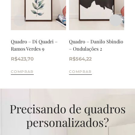
Quadro – Di Quadri –
Quadro – Danilo Sbindio
Tri
Ramos Verdes 9
– Ondulações 2
alu
R$
423,70
R$
564,22
R$
COMPRAR
COMPRAR
CO
Precisando de quadros
personalizados?