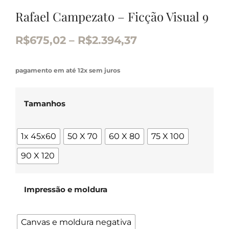
Rafael Campezato – Ficção Visual 9
R$
675,02
–
R$
2.394,37
pagamento em até 12x sem juros
Tamanhos
1x 45x60
50 X 70
60 X 80
75 X 100
90 X 120
Impressão e moldura
Canvas e moldura negativa