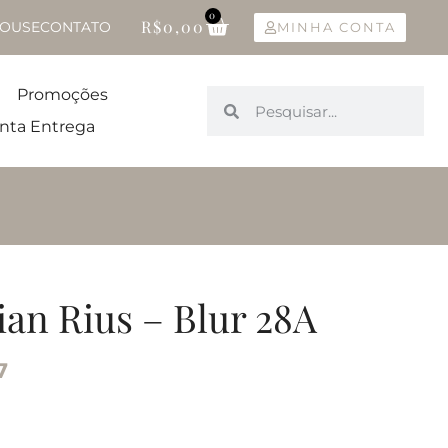
0
R$
0,00
OUSE
CONTATO
MINHA CONTA
Promoções
nta Entrega
ian Rius – Blur 28A
7