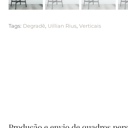
Tags:
Degradê
,
Uillian Rius
,
Verticais
Produção e envio de quadros per