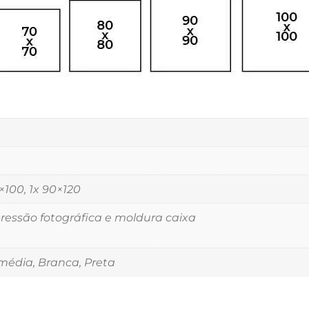
5×100, 1x 90×120
essão fotográfica e moldura caixa
édia, Branca, Preta