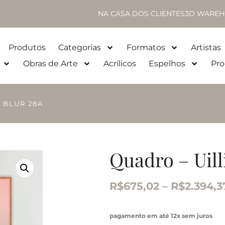
NA CASA DOS CLIENTES
3D WAREH
Produtos
Categorias
Formatos
Artistas
Obras de Arte
Acrílicos
Espelhos
Pro
– BLUR 28A
Quadro – Uill
R$
675,02
–
R$
2.394,3
pagamento em até 12x sem juros