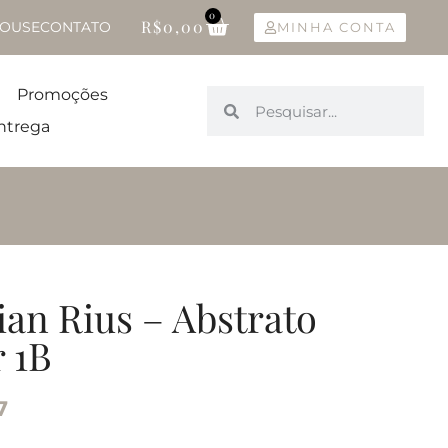
0
R$
0,00
OUSE
CONTATO
MINHA CONTA
Promoções
ntrega
ian Rius – Abstrato
 1B
7