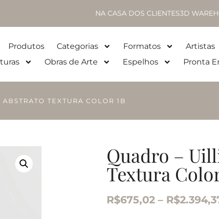
NA CASA DOS CLIENTES
3D WAREH
Produtos
Categorias
Formatos
Artistas
turas
Obras de Arte
Espelhos
Pronta E
– ABSTRATO TEXTURA COLOR 1B
Quadro – Uill
Textura Color
R$
675,02
–
R$
2.394,3