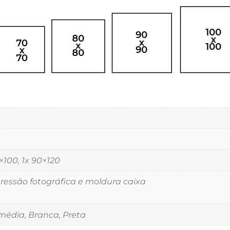
5×100, 1x 90×120
essão fotográfica e moldura caixa
édia, Branca, Preta