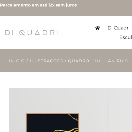
Parcelamento em até 12x sem juros
Di Quadri
Escul
INÍCIO
/
ILUSTRAÇÕES
/ QUADRO – UILLIAN RIUS 