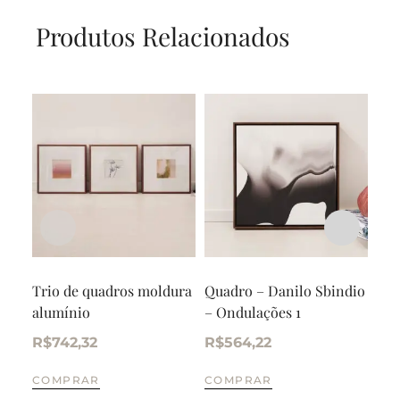
Produtos Relacionados
Trio de quadros moldura
Quadro – Danilo Sbindio
Qua
alumínio
– Ondulações 1
Ent
R$
742,32
R$
564,22
R$
COMPRAR
COMPRAR
CO