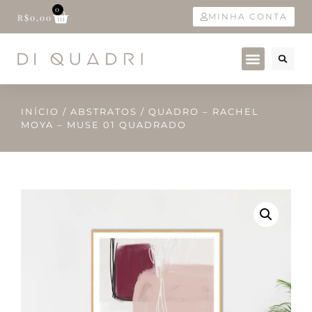
0
MINHA CONTA
R$
0,00
INÍCIO
/
ABSTRATOS
/ QUADRO – RACHEL
MOYA – MUSE 01 QUADRADO