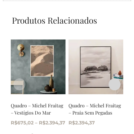
Produtos Relacionados
Quadro – Michel Fraitag
Quadro – Michel Fraitag
Qua
– Vestígios Do Mar
– Praia Sem Pegadas
AB0
R$
675,02
–
R$
2.394,37
R$
2.394,37
R$