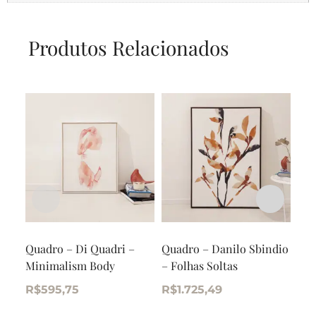
Produtos Relacionados
Quadro – Di Quadri –
Quadro – Danilo Sbindio
Qua
Minimalism Body
– Folhas Soltas
Per
um 
R$
595,75
R$
1.725,49
R$