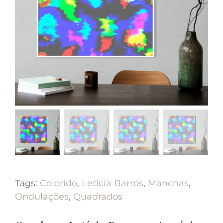
Tags:
Colorido
,
Letícia Barros
,
Manchas
,
Ondulações
,
Quadrados