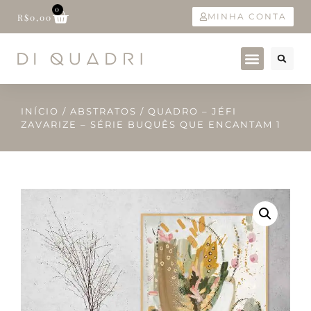
0
MINHA CONTA
R$
0,00
INÍCIO
/
ABSTRATOS
/ QUADRO – JÉFI
ZAVARIZE – SÉRIE BUQUÊS QUE ENCANTAM 1