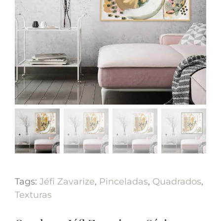
Tags:
Jéfi Zavarize
,
Pinceladas
,
Quadrados
,
Texturas