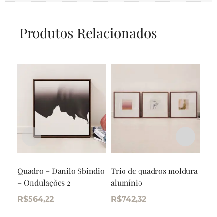
Produtos Relacionados
Quadro – Danilo Sbindio
Trio de quadros moldura
Qua
– Ondulações 2
alumínio
Deg
Sua
R$
564,22
R$
742,32
R$