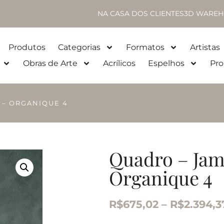
NA CASA DOS CLIENTES
3D WAREH
Produtos
Categorias
Formatos
Artistas
Obras de Arte
Acrílicos
Espelhos
Pro
 – ORGANIQUE 4
Quadro – Jam
Organique 4
R$
675,02
–
R$
2.394,3