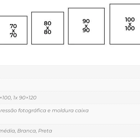
5×100, 1x 90×120
essão fotográfica e moldura caixa
édia, Branca, Preta