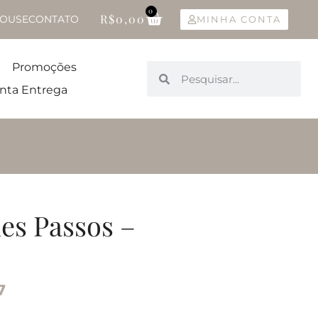
0
R$
0,00
OUSE
CONTATO
MINHA CONTA
Promoções
nta Entrega
es Passos –
7