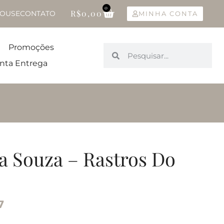
0
R$
0,00
OUSE
CONTATO
MINHA CONTA
Promoções
nta Entrega
a Souza – Rastros Do
7