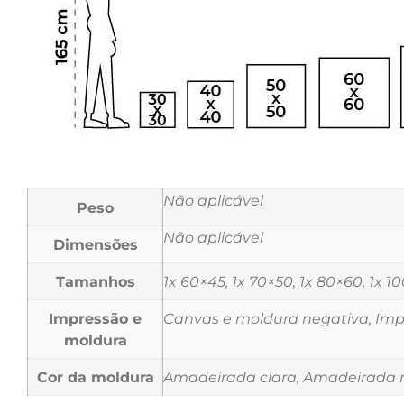
Não aplicável
Peso
Não aplicável
Dimensões
Tamanhos
1x 60×45, 1x 70×50, 1x 80×60, 1x 1
Impressão e
Canvas e moldura negativa, Impr
moldura
Cor da moldura
Amadeirada clara, Amadeirada m