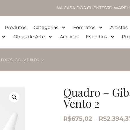
NA CASA DOS CLIENTES
3D WAREH
Produtos
Categorias
Formatos
Artistas
Obras de Arte
Acrílicos
Espelhos
Pro
STROS DO VENTO 2
Quadro – Gib
Vento 2
R$
675,02
–
R$
2.394,3