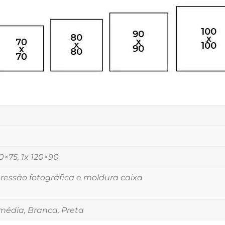
00×75, 1x 120×90
essão fotográfica e moldura caixa
édia, Branca, Preta