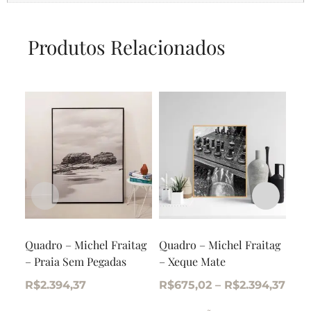
Produtos Relacionados
Quadro – Michel Fraitag
Quadro – Michel Fraitag
Qua
– Praia Sem Pegadas
– Xeque Mate
AB0
R$
2.394,37
R$
675,02
–
R$
2.394,37
R$