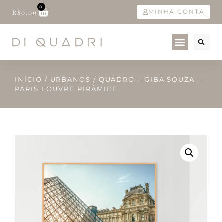
0
MINHA CONTA
R$
0,00
INÍCIO
/
URBANOS
/ QUADRO – GIBA SOUZA –
PARIS LOUVRE PIRÂMIDE