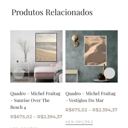
Produtos Relacionados
Quadro – Michel Fraitag
Quadro – Michel Fraitag
Qua
– Sunrise Over The
– Vestígios Do Mar
– S
Beach 4
Bea
R$
675,02
–
R$
2.394,37
R$
675,02
–
R$
2.394,37
R$
VER OPÇÕES