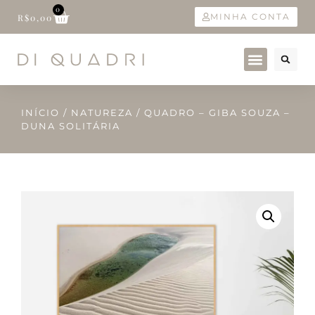
0
MINHA CONTA
R$
0,00
INÍCIO
/
NATUREZA
/ QUADRO – GIBA SOUZA –
DUNA SOLITÁRIA