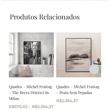
Produtos Relacionados
Quadro – Michel Fraitag
Quadro – Michel Fraitag
Qua
– The Brera District In
– Praia Sem Pegadas
– S
Milan
Bea
R$
2.394,37
R$
675,02
–
R$
2.394,37
R$