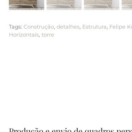
Tags:
Construção
,
detalhes
,
Estrutura
,
Felipe 
Horizontais
,
torre
Produção e envio de quadros per