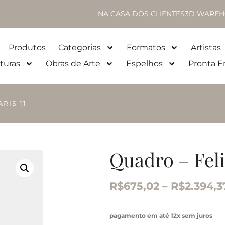
NA CASA DOS CLIENTES
3D WAREH
Produtos
Categorias
Formatos
Artistas
turas
Obras de Arte
Espelhos
Pronta E
RIS 11
Quadro – Feli
R$
675,02
–
R$
2.394,3
pagamento em até 12x sem juros