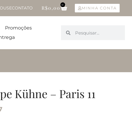
0
R$
0,00
OUSE
CONTATO
MINHA CONTA
Promoções
ntrega
pe Kühne – Paris 11
7