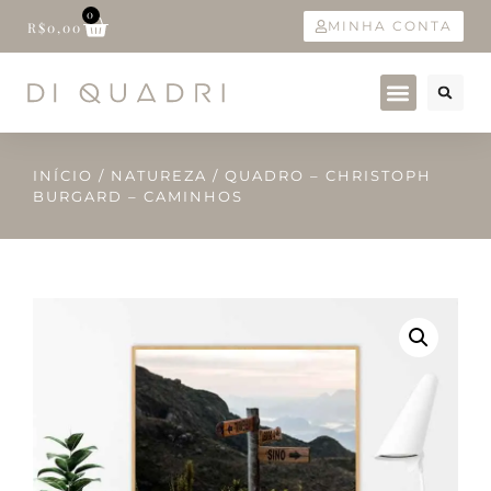
0
MINHA CONTA
R$
0,00
INÍCIO
/
NATUREZA
/ QUADRO – CHRISTOPH
BURGARD – CAMINHOS