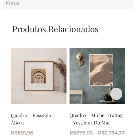
Preta
Produtos Relacionados
Quadro – Bassegio –
Quadro – Michel Fraitag
Qua
AB071
– Vestígios Do Mar
– I
R$
891,96
R$
675,02
–
R$
2.394,37
R$