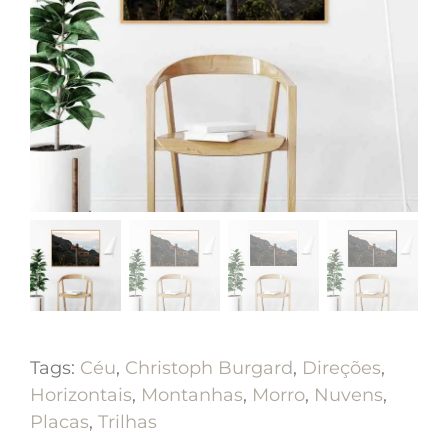
Tags:
Céu
,
Christoph Burgard
,
Direções
,
Horizontais
,
Montanhas
,
Morro
,
Nuvens
,
Placas
,
Trilhas