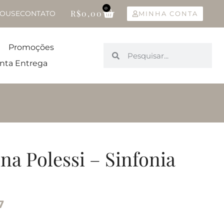
0
R$
0,00
OUSE
CONTATO
MINHA CONTA
Promoções
nta Entrega
a Polessi – Sinfonia
7