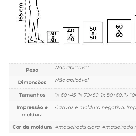
Não aplicável
Peso
Não aplicável
Dimensões
Tamanhos
1x 60×45, 1x 70×50, 1x 80×60, 1x 1
Impressão e
Canvas e moldura negativa, Impr
moldura
Cor da moldura
Amadeirada clara, Amadeirada m