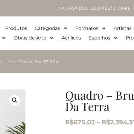
NA CASA DOS CLIENTES
3D WAREH
Produtos
Categorias
Formatos
Artistas
Obras de Arte
Acrílicos
Espelhos
Pro
I – SINFONIA DA TERRA
Quadro – Brun
Da Terra
R$
675,02
–
R$
2.394,3