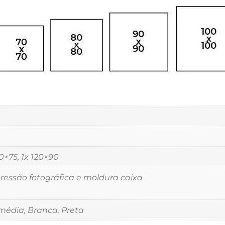
00×75, 1x 120×90
essão fotográfica e moldura caixa
édia, Branca, Preta