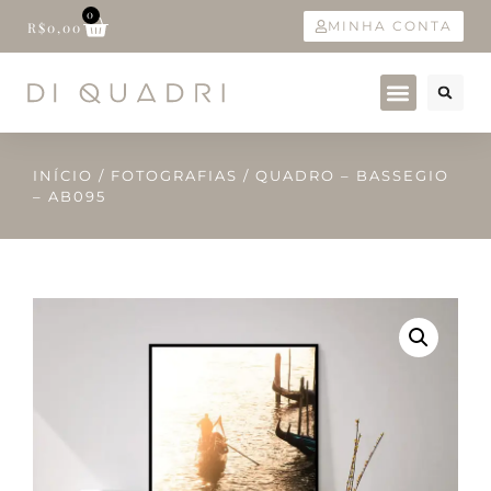
0
MINHA CONTA
R$
0,00
INÍCIO
/
FOTOGRAFIAS
/ QUADRO – BASSEGIO
– AB095