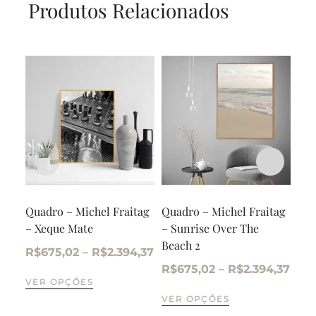
Produtos Relacionados
Quadro – Michel Fraitag
Quadro – Michel Fraitag
Qua
– Xeque Mate
– Sunrise Over The
– S
Beach 2
Bea
R$
675,02
–
R$
2.394,37
R$
675,02
–
R$
2.394,37
R$
VER OPÇÕES
VER OPÇÕES
VE