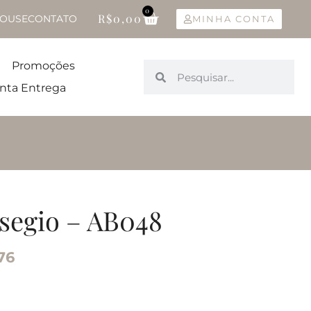
0
R$
0,00
OUSE
CONTATO
MINHA CONTA
Promoções
nta Entrega
segio – AB048
76