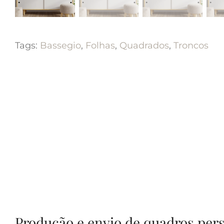
Tags:
Bassegio
,
Folhas
,
Quadrados
,
Troncos
Produção e envio de quadros per