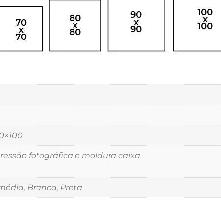
00×100
essão fotográfica e moldura caixa
édia, Branca, Preta