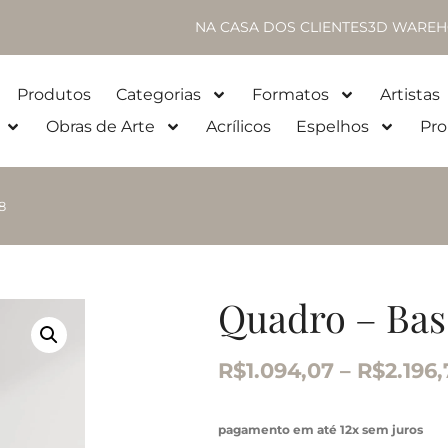
NA CASA DOS CLIENTES
3D WAREH
Produtos
Categorias
Formatos
Artistas
Obras de Arte
Acrílicos
Espelhos
Pro
8
Quadro – Bas
R$
1.094,07
–
R$
2.196,
pagamento em até 12x sem juros