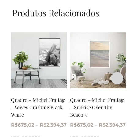
Produtos Relacionados
Quadro – Michel Fraitag
Quadro – Michel Fraitag
Qua
– Waves Crashing Black
– Sunrise Over The
– I
White
Beach 3
R$
R$
675,02
–
R$
2.394,37
R$
675,02
–
R$
2.394,37
CO