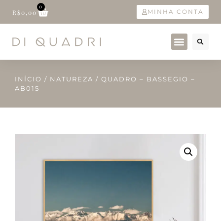
0
MINHA CONTA
R$
0,00
INÍCIO
/
NATUREZA
/ QUADRO – BASSEGIO –
AB015