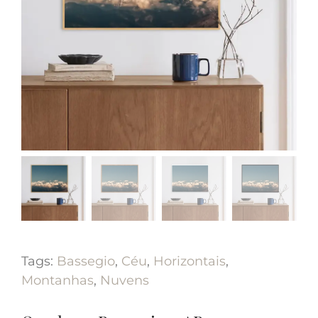
Tags:
Bassegio
,
Céu
,
Horizontais
,
Montanhas
,
Nuvens