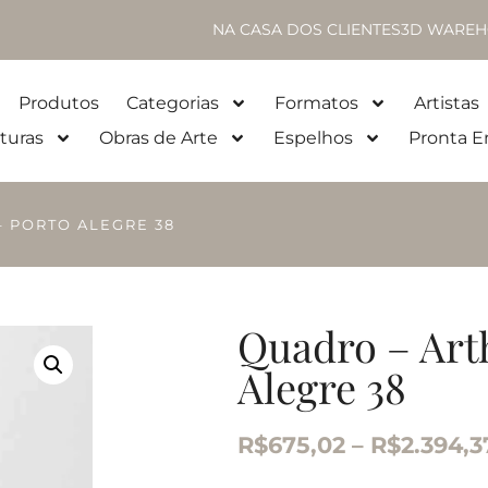
NA CASA DOS CLIENTES
3D WAREH
Produtos
Categorias
Formatos
Artistas
turas
Obras de Arte
Espelhos
Pronta E
– PORTO ALEGRE 38
Quadro – Art
Alegre 38
R$
675,02
–
R$
2.394,3