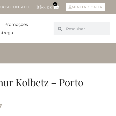
0
R$
0,00
OUSE
CONTATO
MINHA CONTA
Promoções
ntrega
hur Kolbetz – Porto
7