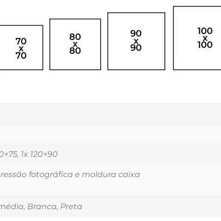
00×75, 1x 120×90
essão fotográfica e moldura caixa
édia, Branca, Preta