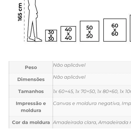
Não aplicável
Peso
Não aplicável
Dimensões
Tamanhos
1x 60×45, 1x 70×50, 1x 80×60, 1x 1
Impressão e
Canvas e moldura negativa, Impr
moldura
Cor da moldura
Amadeirada clara, Amadeirada m