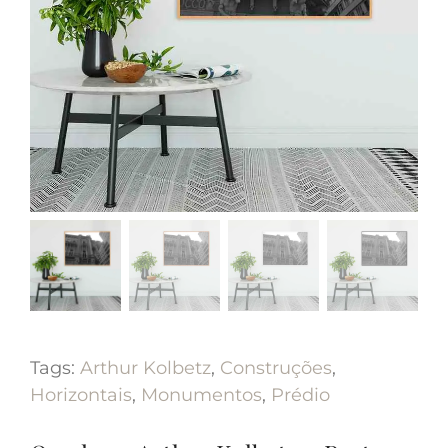
Tags:
Arthur Kolbetz
,
Construções
,
Horizontais
,
Monumentos
,
Prédio