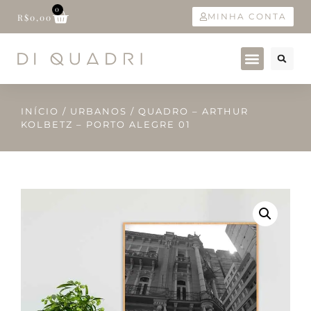
0
MINHA CONTA
R$
0,00
INÍCIO
/
URBANOS
/ QUADRO – ARTHUR
KOLBETZ – PORTO ALEGRE 01