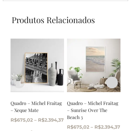
Produtos Relacionados
Quadro – Michel Fraitag
Quadro – Michel Fraitag
Qua
– Xeque Mate
– Sunrise Over The
– S
Beach 3
Bea
R$
675,02
–
R$
2.394,37
R$
675,02
–
R$
2.394,37
R$