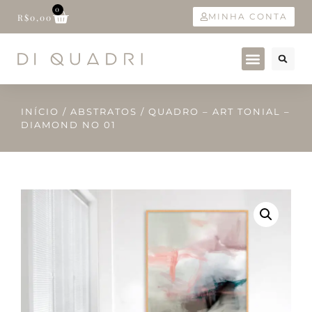
0
MINHA CONTA
R$
0,00
INÍCIO
/
ABSTRATOS
/ QUADRO – ART TONIAL –
DIAMOND NO 01