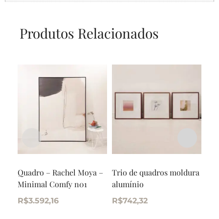
Produtos Relacionados
Quadro – Rachel Moya –
Trio de quadros moldura
Qua
Minimal Comfy n01
alumínio
Ent
R$
3.592,16
R$
742,32
R$