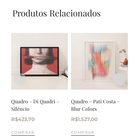
Produtos Relacionados
Quadro – Di Quadri –
Quadro – Pati Costa –
Qua
Silêncio
Blur Colors
Ent
R$
423,70
R$
1.527,00
R$
COMPRAR
COMPRAR
CO