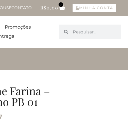
0
R$
0,00
OUSE
CONTATO
MINHA CONTA
Promoções
ntrega
e Farina –
o PB 01
7