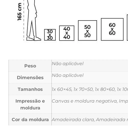
Não aplicável
Peso
Não aplicável
Dimensões
Tamanhos
1x 60×45, 1x 70×50, 1x 80×60, 1x 1
Impressão e
Canvas e moldura negativa, Impr
moldura
Cor da moldura
Amadeirada clara, Amadeirada m