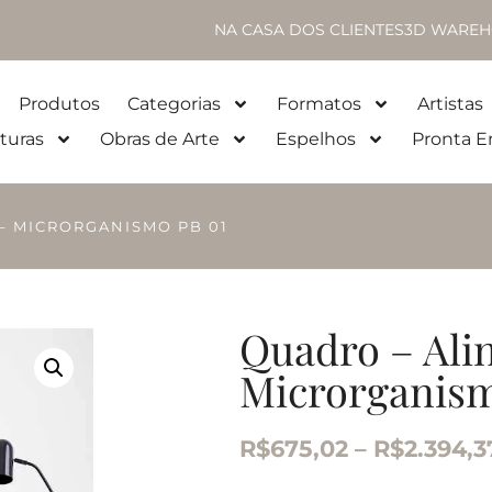
NA CASA DOS CLIENTES
3D WAREH
Produtos
Categorias
Formatos
Artistas
turas
Obras de Arte
Espelhos
Pronta E
 – MICRORGANISMO PB 01
Quadro – Alin
Microrganism
R$
675,02
–
R$
2.394,3