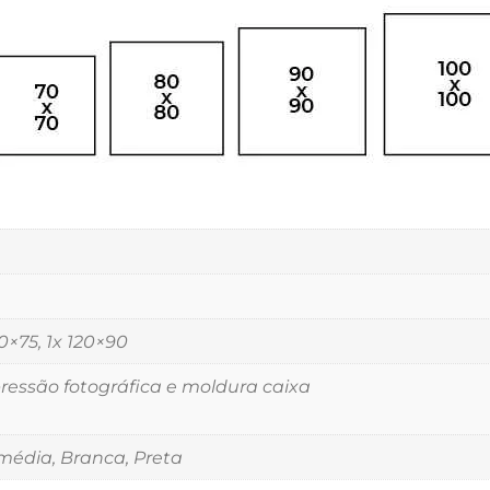
00×75, 1x 120×90
essão fotográfica e moldura caixa
édia, Branca, Preta