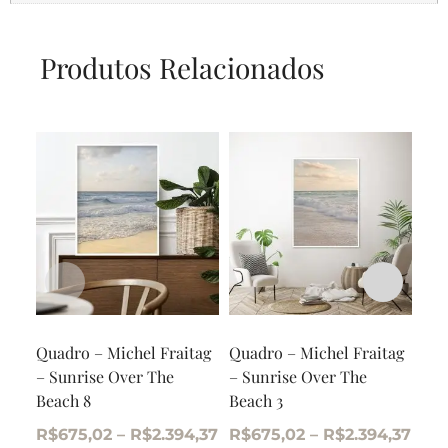
Produtos Relacionados
Quadro – Michel Fraitag
Quadro – Michel Fraitag
Qua
– Sunrise Over The
– Sunrise Over The
AB0
Beach 8
Beach 3
R$
R$
675,02
–
R$
2.394,37
R$
675,02
–
R$
2.394,37