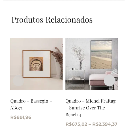
Produtos Relacionados
Quadro – Bassegio –
Quadro – Michel Fraitag
Qua
AB071
– Sunrise Over The
– P
Beach 4
R$
891,96
R$
R$
675,02
–
R$
2.394,37