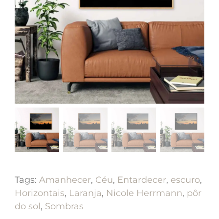
Tags:
Amanhecer
,
Céu
,
Entardecer
,
escuro
,
Horizontais
,
Laranja
,
Nicole Herrmann
,
pôr
do sol
,
Sombras