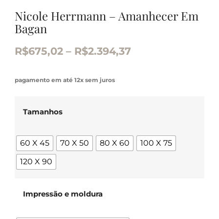
Nicole Herrmann – Amanhecer Em
Bagan
R$
675,02
–
R$
2.394,37
pagamento em até 12x sem juros
Tamanhos
60 X 45
70 X 50
80 X 60
100 X 75
120 X 90
Impressão e moldura