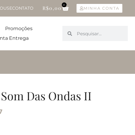
0
R$
0,00
OUSE
CONTATO
MINHA CONTA
Promoções
nta Entrega
– Som Das Ondas II
7