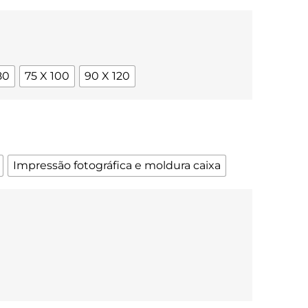
80
75 X 100
90 X 120
Impressão fotográfica e moldura caixa