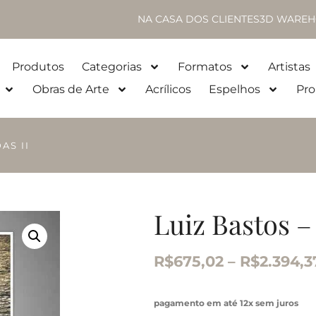
NA CASA DOS CLIENTES
3D WAREH
Produtos
Categorias
Formatos
Artistas
Obras de Arte
Acrílicos
Espelhos
Pro
AS II
Luiz Bastos 
R$
675,02
–
R$
2.394,3
pagamento em até 12x sem juros