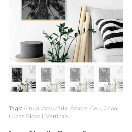
Tags:
Altura
,
Araucária
,
Árvore
,
Céu
,
Copa
,
Lucas Piccoli
,
Verticais