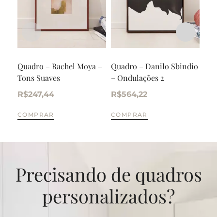
Quadro – Rachel Moya –
Quadro – Danilo Sbindio
Qua
Tons Suaves
– Ondulações 2
Per
um 
R$
247,44
R$
564,22
R$
COMPRAR
COMPRAR
CO
Precisando de quadros
personalizados?