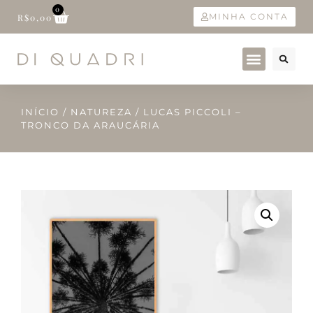
0
MINHA CONTA
R$
0,00
INÍCIO
/
NATUREZA
/ LUCAS PICCOLI –
TRONCO DA ARAUCÁRIA