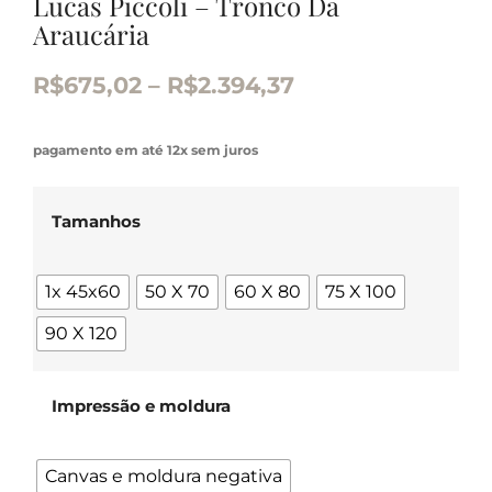
Lucas Piccoli – Tronco Da
Araucária
R$
675,02
–
R$
2.394,37
pagamento em até 12x sem juros
Tamanhos
1x 45x60
50 X 70
60 X 80
75 X 100
90 X 120
Impressão e moldura
Canvas e moldura negativa