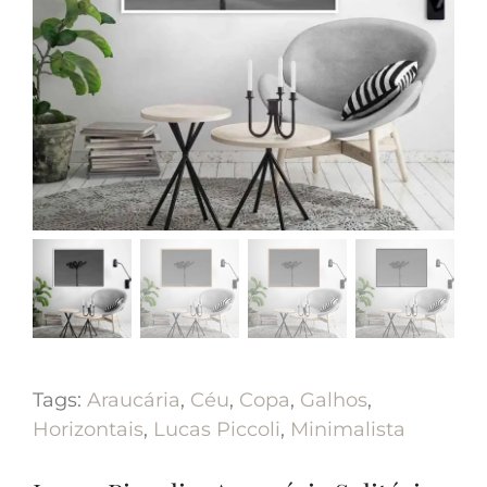
Tags:
Araucária
,
Céu
,
Copa
,
Galhos
,
Horizontais
,
Lucas Piccoli
,
Minimalista