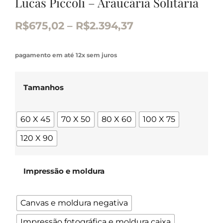
Lucas Piccoli – Araucária Solitária
R$
675,02
–
R$
2.394,37
pagamento em até 12x sem juros
Tamanhos
60 X 45
70 X 50
80 X 60
100 X 75
120 X 90
Impressão e moldura
Canvas e moldura negativa
Impressão fotográfica e moldura caixa