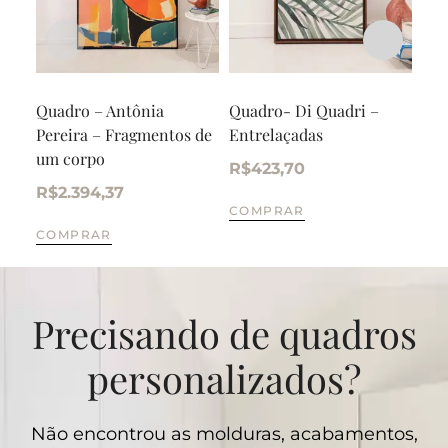
Quadro – Antônia
Quadro- Di Quadri –
Qua
Pereira – Fragmentos de
Entrelaçadas
Blu
um corpo
R$
423,70
R$
R$
2.394,37
COMPRAR
CO
COMPRAR
Precisando de quadros
personalizados?
Não encontrou as molduras, acabamentos,