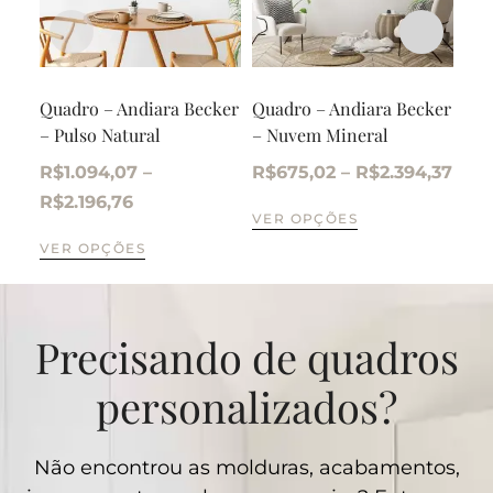
Quadro – Andiara Becker
Quadro – Andiara Becker
Qua
– Pulso Natural
– Nuvem Mineral
– Q
R$
1.094,07
–
R$
675,02
–
R$
2.394,37
R$
R$
2.196,76
VER OPÇÕES
VE
VER OPÇÕES
Precisando de quadros
personalizados?
Não encontrou as molduras, acabamentos,