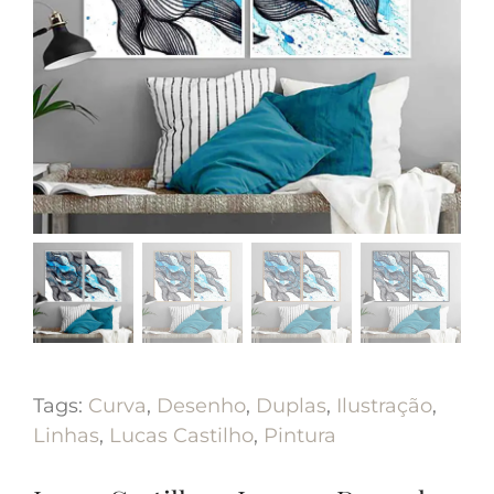
Tags:
Curva
,
Desenho
,
Duplas
,
Ilustração
,
Linhas
,
Lucas Castilho
,
Pintura