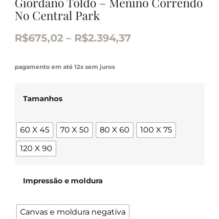
Giordano Toldo – Menino Correndo
No Central Park
R$
675,02
–
R$
2.394,37
pagamento em até 12x sem juros
Tamanhos
60 X 45
70 X 50
80 X 60
100 X 75
120 X 90
Impressão e moldura
Canvas e moldura negativa