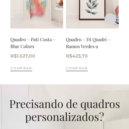
Quadro – Pati Costa –
Quadro – Di Quadri –
Qua
Blur Colors
Ramos Verdes 9
Deg
Sua
R$
1.527,00
R$
423,70
R$
COMPRAR
COMPRAR
CO
Precisando de quadros
personalizados?