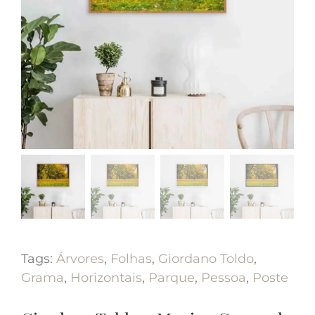
Tags:
Árvores
,
Folhas
,
Giordano Toldo
,
Grama
,
Horizontais
,
Parque
,
Pessoa
,
Poste