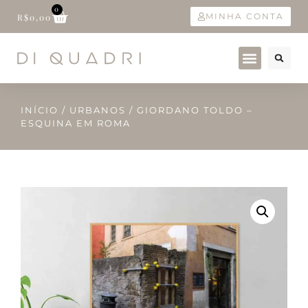
0
MINHA CONTA
R$
0,00
INÍCIO
/
URBANOS
/ GIORDANO TOLDO –
ESQUINA EM ROMA