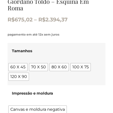
Giordano Toldo – Esquina Em
Roma
R$
675,02
–
R$
2.394,37
pagamento em até 12x sem juros
Tamanhos
60 X 45
70 X 50
80 X 60
100 X 75
120 X 90
Impressão e moldura
Canvas e moldura negativa