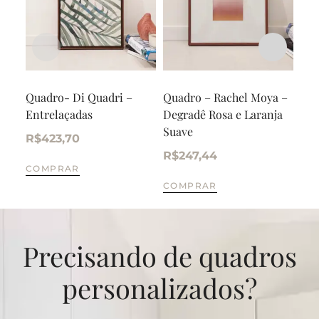
Quadro- Di Quadri –
Quadro – Rachel Moya –
Qua
Entrelaçadas
Degradê Rosa e Laranja
– F
Suave
R$
423,70
R$
R$
247,44
COMPRAR
CO
COMPRAR
Precisando de quadros
personalizados?