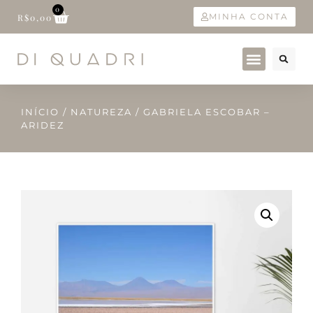
0
MINHA CONTA
R$
0,00
INÍCIO
/
NATUREZA
/ GABRIELA ESCOBAR –
ARIDEZ