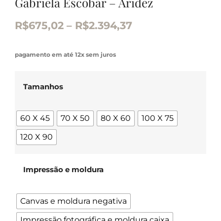
Gabriela Escobar – Aridez
R$
675,02
–
R$
2.394,37
pagamento em até 12x sem juros
Tamanhos
60 X 45
70 X 50
80 X 60
100 X 75
120 X 90
Impressão e moldura
Canvas e moldura negativa
Impressão fotográfica e moldura caixa