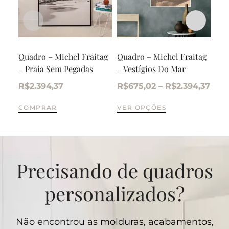
Quadro – Michel Fraitag
Quadro – Michel Fraitag
Qua
– Praia Sem Pegadas
– Vestígios Do Mar
– V
R$
2.394,37
R$
675,02
–
R$
2.394,37
R$
COMPRAR
VER OPÇÕES
VE
Precisando de quadros
personalizados?
Não encontrou as molduras, acabamentos,