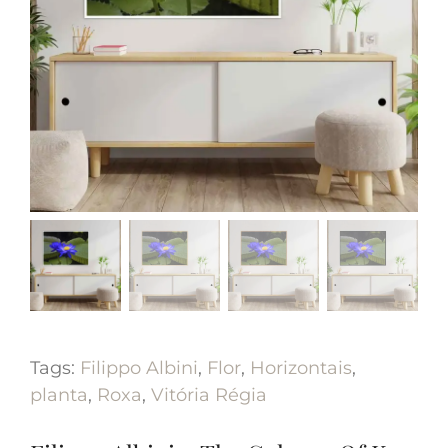
Tags:
Filippo Albini
,
Flor
,
Horizontais
,
planta
,
Roxa
,
Vitória Régia