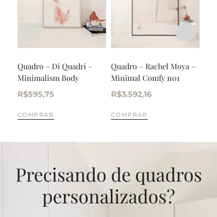
Quadro – Di Quadri –
Quadro – Rachel Moya –
Qua
Minimalism Body
Minimal Comfy n01
Blu
R$
595,75
R$
3.592,16
R$
COMPRAR
COMPRAR
CO
Precisando de quadros
personalizados?