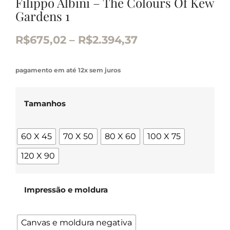
Filippo Albini – The Colours Of Kew
Gardens 1
R$
675,02
–
R$
2.394,37
pagamento em até 12x sem juros
Tamanhos
60 X 45
70 X 50
80 X 60
100 X 75
120 X 90
Impressão e moldura
Canvas e moldura negativa