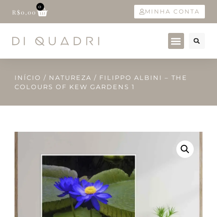
0
MINHA CONTA
R$
0,00
INÍCIO
/
NATUREZA
/ FILIPPO ALBINI – THE
COLOURS OF KEW GARDENS 1