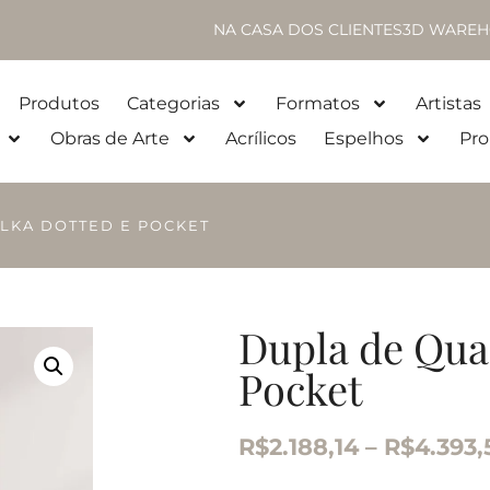
NA CASA DOS CLIENTES
3D WAREH
Produtos
Categorias
Formatos
Artistas
Obras de Arte
Acrílicos
Espelhos
Pro
LKA DOTTED E POCKET
Dupla de Qua
Pocket
R$
2.188,14
–
R$
4.393,