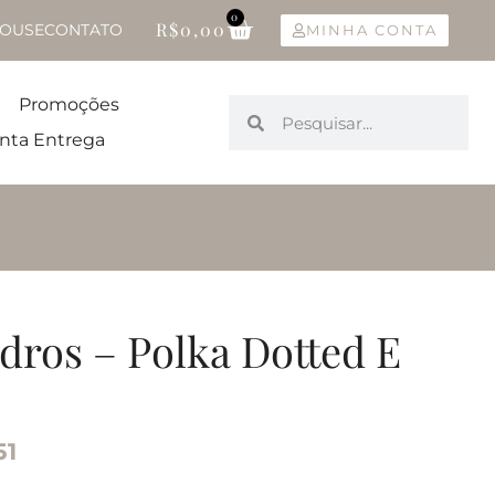
0
R$
0,00
OUSE
CONTATO
MINHA CONTA
Promoções
nta Entrega
dros – Polka Dotted E
51