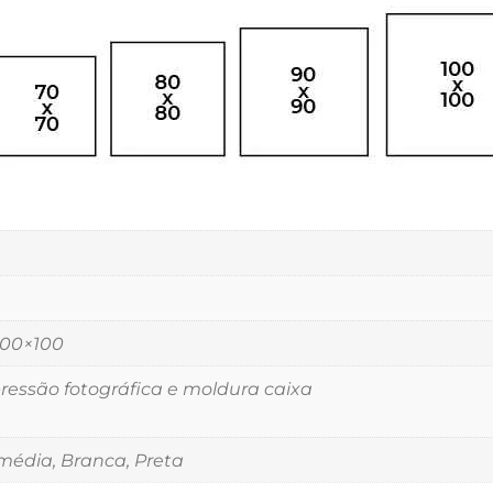
 100×100
essão fotográfica e moldura caixa
édia, Branca, Preta