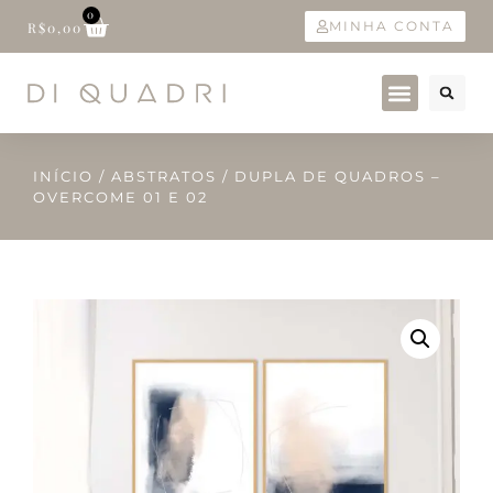
0
MINHA CONTA
R$
0,00
INÍCIO
/
ABSTRATOS
/ DUPLA DE QUADROS –
OVERCOME 01 E 02