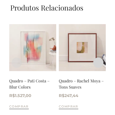
Produtos Relacionados
Quadro – Pati Costa –
Quadro – Rachel Moya –
Qua
Blur Colors
Tons Suaves
Deg
Sua
R$
1.527,00
R$
247,44
R$
COMPRAR
COMPRAR
CO