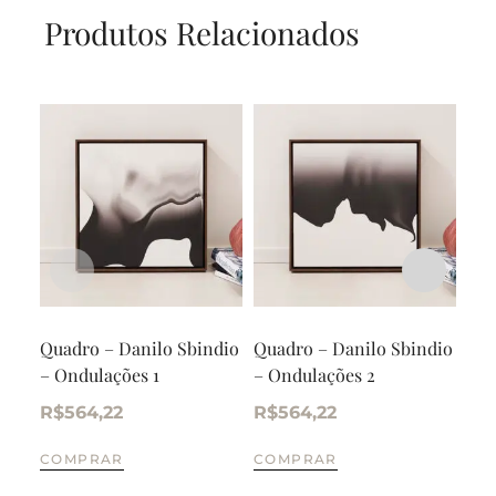
Produtos Relacionados
Quadro – Danilo Sbindio
Quadro – Danilo Sbindio
Tri
– Ondulações 1
– Ondulações 2
alu
R$
564,22
R$
564,22
R$
COMPRAR
COMPRAR
CO