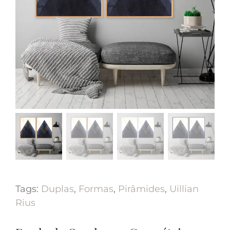
Tags:
Duplas
,
Formas
,
Pirâmides
,
Uillian
Rius