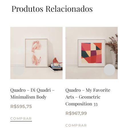
Produtos Relacionados
Quadro – Di Quadri –
Quadro – My Favorite
Qua
Minimalism Body
Arts – Geometric
– F
Composition 33
R$
595,75
R$
R$
967,99
COMPRAR
CO
COMPRAR