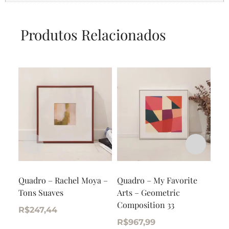
Produtos Relacionados
Quadro – Rachel Moya –
Quadro – My Favorite
Qua
Tons Suaves
Arts – Geometric
Sil
Composition 33
R$
247,44
R$
R$
967,99