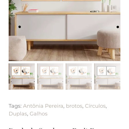
Tags:
Antônia Pereira
,
brotos
,
Círculos
,
Duplas
,
Galhos