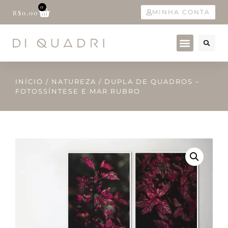
0
MINHA CONTA
R$
0,00
INÍCIO
/
NATUREZA
/ DUPLA DE QUADROS –
FOTOSSÍNTESE E MAR RUBRO