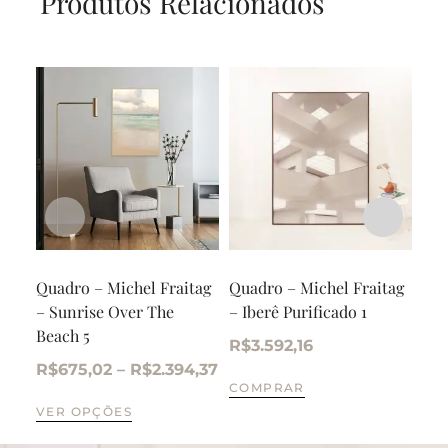
Produtos Relacionados
Quadro – Michel Fraitag
Quadro – Michel Fraitag
Qua
– Sunrise Over The
– Iberê Purificado 1
– V
Beach 5
R$
3.592,16
R$
R$
675,02
–
R$
2.394,37
COMPRAR
VE
VER OPÇÕES