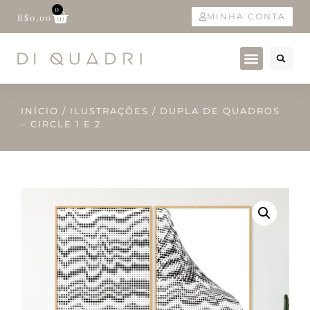
0
MINHA CONTA
R$
0,00
INÍCIO
/
ILUSTRAÇÕES
/ DUPLA DE QUADROS
– CIRCLE 1 E 2