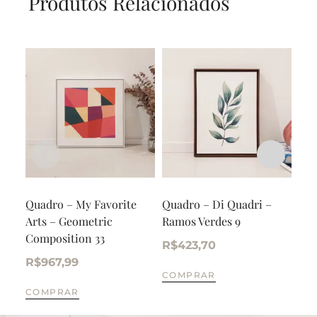
Produtos Relacionados
Quadro – My Favorite
Quadro – Di Quadri –
Tri
Arts – Geometric
Ramos Verdes 9
alu
Composition 33
R$
423,70
R$
R$
967,99
COMPRAR
CO
COMPRAR