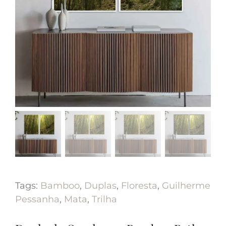
Tags:
Bamboo
,
Duplas
,
Floresta
,
Guilherme
Pessanha
,
Mata
,
Trilha