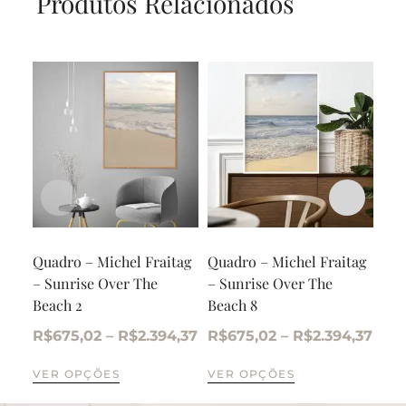
Produtos Relacionados
Quadro – Michel Fraitag
Quadro – Michel Fraitag
Qua
– Sunrise Over The
– Sunrise Over The
– W
Beach 2
Beach 8
Whi
R$
675,02
–
R$
2.394,37
R$
675,02
–
R$
2.394,37
R$
VER OPÇÕES
VER OPÇÕES
VE