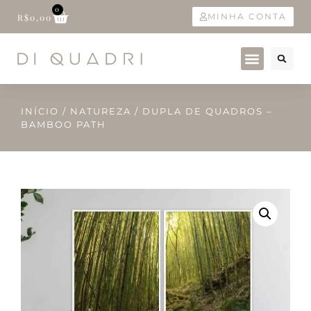
0
MINHA CONTA
R$
0,00
INÍCIO
/
NATUREZA
/ DUPLA DE QUADROS –
BAMBOO PATH