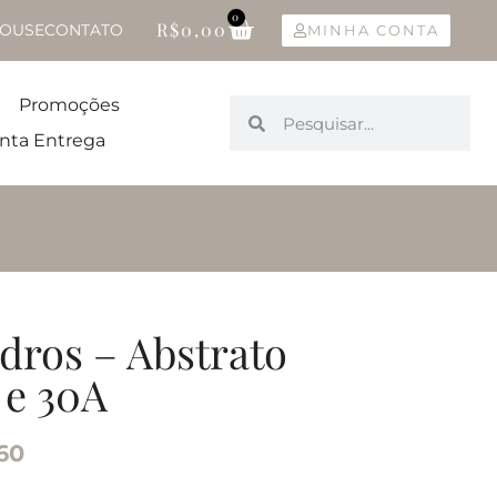
0
R$
0,00
OUSE
CONTATO
MINHA CONTA
Promoções
nta Entrega
dros – Abstrato
 e 30A
,60