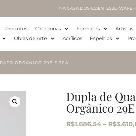
NA CASA DOS CLIENTES
3D WAREH
Produtos
Categorias
Formatos
Artistas
Obras de Arte
Acrílicos
Espelhos
Pro
RATO ORGÂNICO 29E E 30A
Dupla de Qua
Orgânico 29E
R$
1.686,54
–
R$
3.610