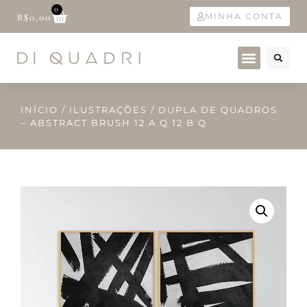
0
MINHA CONTA
R$
0,00
INÍCIO
/
ILUSTRAÇÕES
/ DUPLA DE QUADROS
– ABSTRACT BRUSH 12 A Q 12 B Q