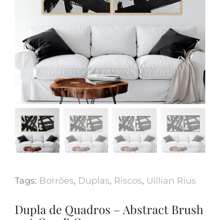
Tags:
Borrões
,
Duplas
,
Riscos
,
Uillian Rius
Dupla de Quadros – Abstract Brush