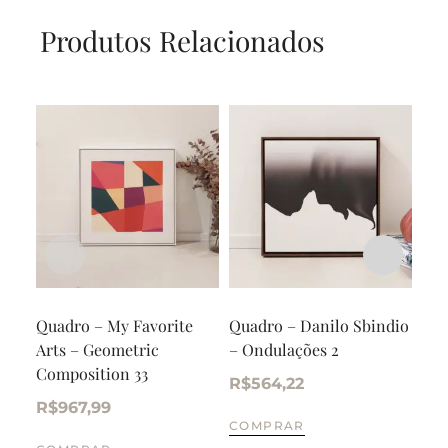
Produtos Relacionados
Quadro – My Favorite
Quadro – Danilo Sbindio
Qua
Arts – Geometric
– Ondulações 2
Ton
Composition 33
R$
564,22
R$
R$
967,99
COMPRAR
CO