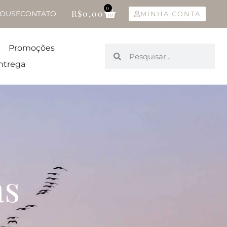
0
R$
0,00
OUSE
CONTATO
MINHA CONTA
Promoções
ntrega
as