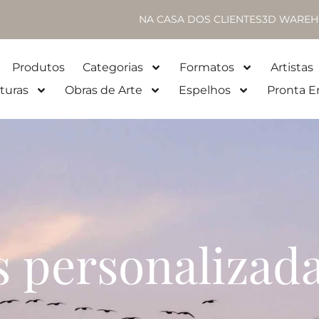
NA CASA DOS CLIENTES
3D WAREH
Produtos
Categorias
Formatos
Artistas
turas
Obras de Arte
Espelhos
Pronta E
 personalizad