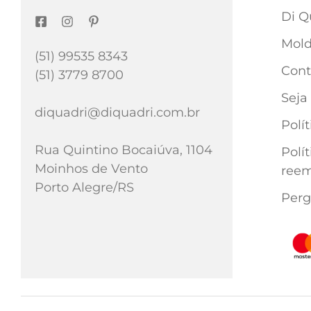
Di Q
Mold
(51) 99535 8343
Cont
(51) 3779 8700
Seja
diquadri@diquadri.com.br
Polí
Rua Quintino Bocaiúva, 1104
Polí
Moinhos de Vento
reem
Porto Alegre/RS
Perg