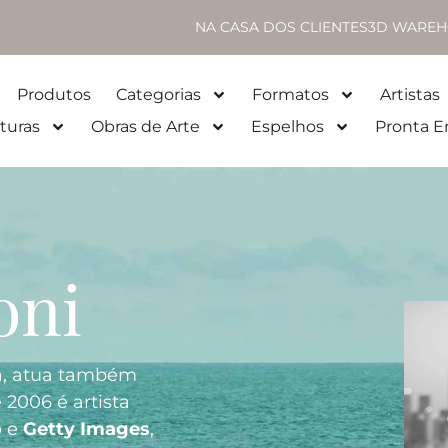
NA CASA DOS CLIENTES
3D WAREH
Produtos
Categorias
Formatos
Artistas
turas
Obras de Arte
Espelhos
Pronta E
oni
ia, atua também
e 2006 é artista
o
e
Getty Images
,