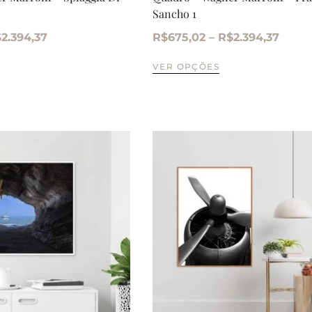
Sancho 1
$
2.394,37
R$
675,02
–
R$
2.394,37
VER OPÇÕES