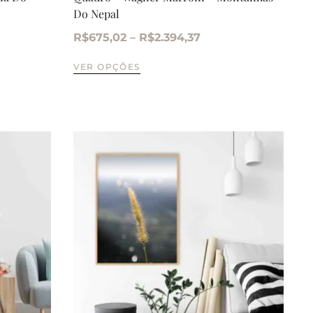
Do Nepal
R$
675,02
–
R$
2.394,37
VER OPÇÕES