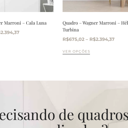
r Marroni – Cala Luna
Quadro – Wagner Marroni – Hél
Turbina
$
2.394,37
R$
675,02
–
R$
2.394,37
VER OPÇÕES
ecisando de quadro