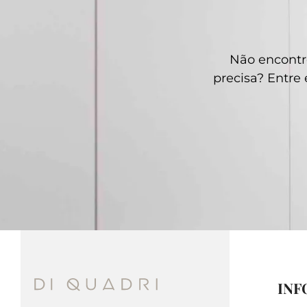
Não encontr
precisa? Entr
INF