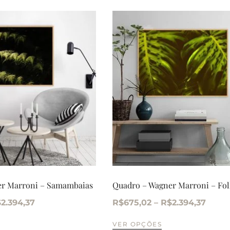
er Marroni – Samambaias
Quadro – Wagner Marroni – Fol
$
2.394,37
R$
675,02
–
R$
2.394,37
VER OPÇÕES