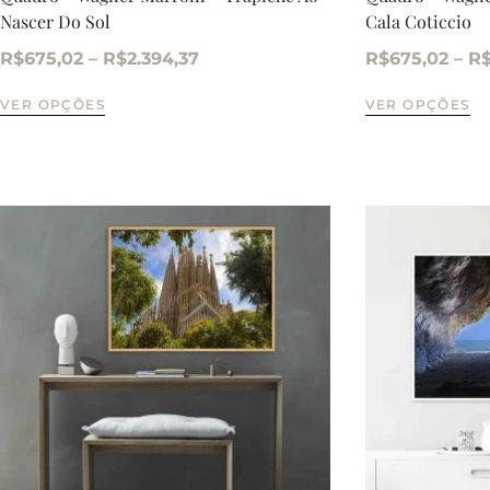
Nascer Do Sol
Cala Coticcio
R$
675,02
–
R$
2.394,37
R$
675,02
–
R
VER OPÇÕES
VER OPÇÕES