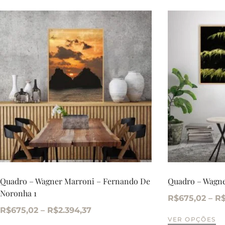
Quadro – Wagner Marroni – Fernando De
Quadro – Wagn
Noronha 1
R$
675,02
–
R
R$
675,02
–
R$
2.394,37
VER OPÇÕES