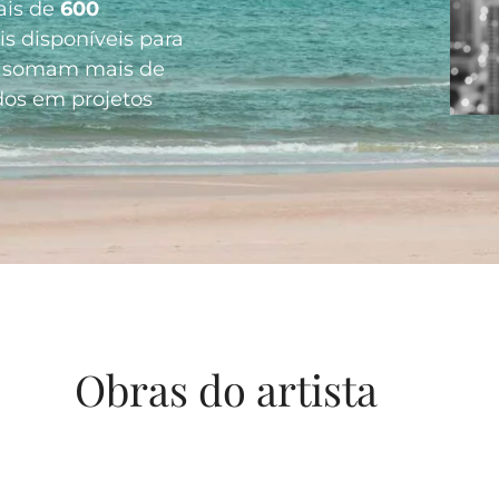
ais de
600
ais disponíveis para
já somam mais de
dos em projetos
Obras do artista