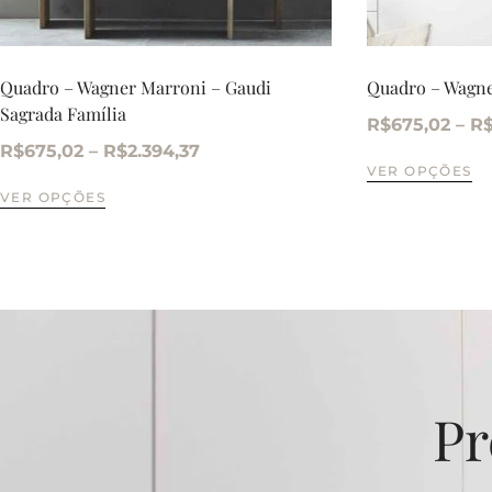
Quadro – Wagner Marroni – Gaudi
Quadro – Wagne
Sagrada Família
R$
675,02
–
R
R$
675,02
–
R$
2.394,37
VER OPÇÕES
VER OPÇÕES
Pr