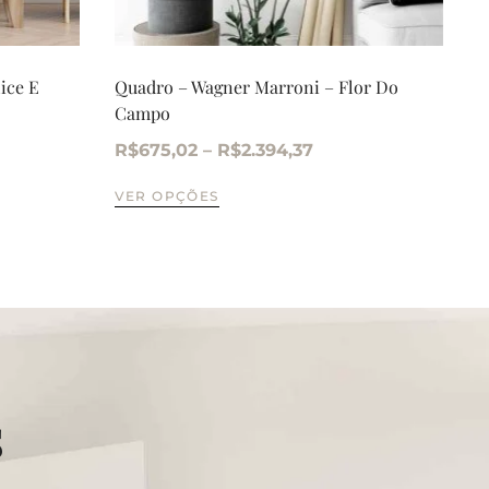
ice E
Quadro – Wagner Marroni – Flor Do
Campo
R$
675,02
–
R$
2.394,37
VER OPÇÕES
s