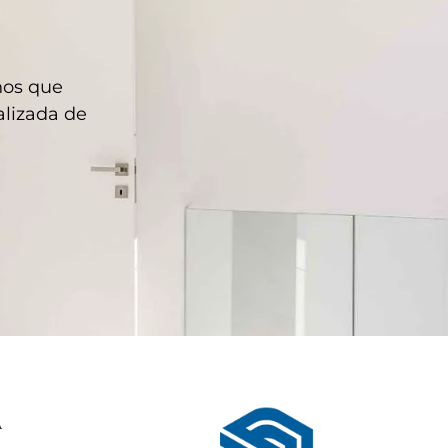
hos que
lizada de
A