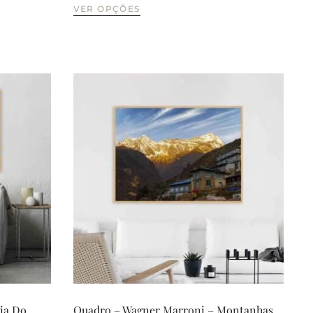
VER OPÇÕES
ia Do
Quadro – Wagner Marroni – Montanhas