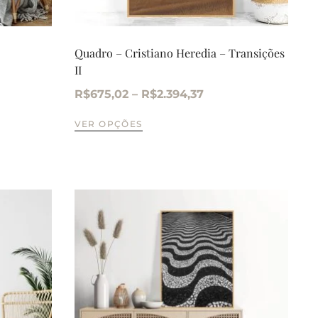
Quadro – Cristiano Heredia – Transições
II
R$
675,02
–
R$
2.394,37
VER OPÇÕES