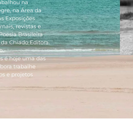
abalhou na
egre, na Área da
as Exposições
nais, revistas e
Poesia Brasileira
da Chiado Editora.
o.
s é hoje uma das
bora trabalhe
s e projetos