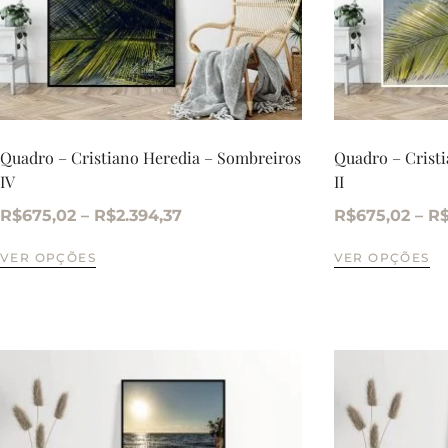
Quadro – Cristiano Heredia – Sombreiros
Quadro – Crist
IV
II
R$
675,02
–
R$
2.394,37
R$
675,02
–
R
VER OPÇÕES
VER OPÇÕES