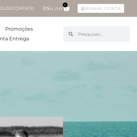
0
R$
0,00
OUSE
CONTATO
MINHA CONTA
Promoções
nta Entrega