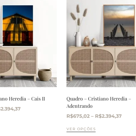
ano Heredia – Cais II
Quadro – Cristiano Heredia –
Adentrando
$
2.394,37
R$
675,02
–
R$
2.394,37
VER OPÇÕES