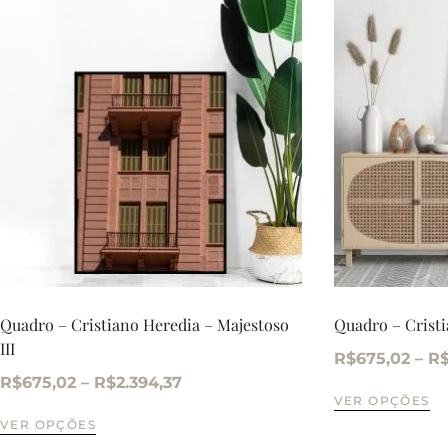
Quadro – Cristiano Heredia – Majestoso
Quadro – Cristi
III
R$
675,02
–
R
R$
675,02
–
R$
2.394,37
VER OPÇÕES
VER OPÇÕES