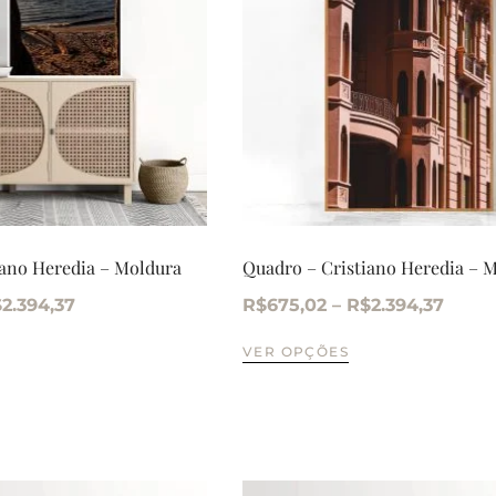
iano Heredia – Moldura
Quadro – Cristiano Heredia – M
$
2.394,37
R$
675,02
–
R$
2.394,37
VER OPÇÕES