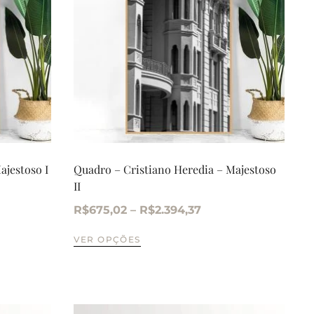
ajestoso I
Quadro – Cristiano Heredia – Majestoso
II
R$
675,02
–
R$
2.394,37
VER OPÇÕES