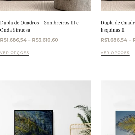
Dupla de Quadros – Sombreiros III e
Dupla de Quadro
Onda Sinuosa
Esquinas II
R$
1.686,54
–
R$
3.610,60
R$
1.686,54
–
VER OPÇÕES
VER OPÇÕES