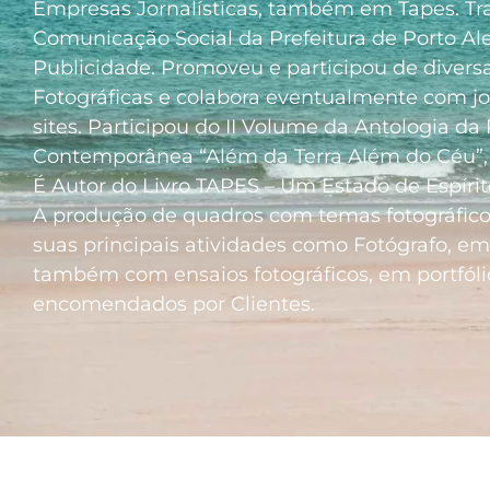
Empresas Jornalísticas, também em Tapes. Tr
Comunicação Social da Prefeitura de Porto Al
Publicidade. Promoveu e participou de divers
Fotográficas e colabora eventualmente com jor
sites. Participou do II Volume da Antologia da 
Contemporânea “Além da Terra Além do Céu”, 
É Autor do Livro TAPES – Um Estado de Espírit
A produção de quadros com temas fotográfico
suas principais atividades como Fotógrafo, em
também com ensaios fotográficos, em portfólio
encomendados por Clientes.