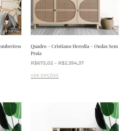
Sombreiros
Quadro – Cristiano Heredia – Ondas Sem
Praia
R$
675,02
–
R$
2.394,37
VER OPÇÕES