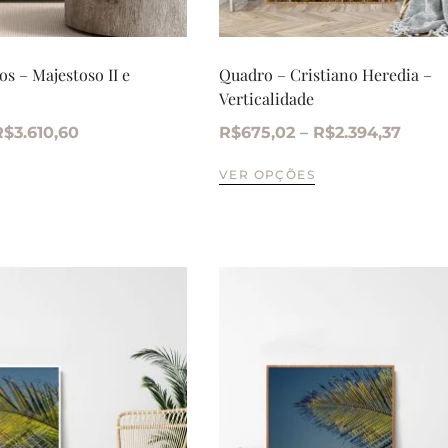
s – Majestoso II e
Quadro – Cristiano Heredia –
Verticalidade
R$
3.610,60
R$
675,02
–
R$
2.394,37
VER OPÇÕES