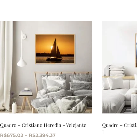
Quadro – Cristiano Heredia – Velejante
Quadro – Cristi
I
R$
675,02
–
R$
2.394,37