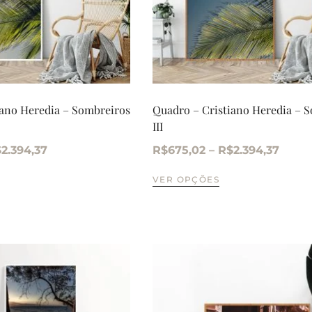
iano Heredia – Sombreiros
Quadro – Cristiano Heredia – 
III
$
2.394,37
R$
675,02
–
R$
2.394,37
VER OPÇÕES