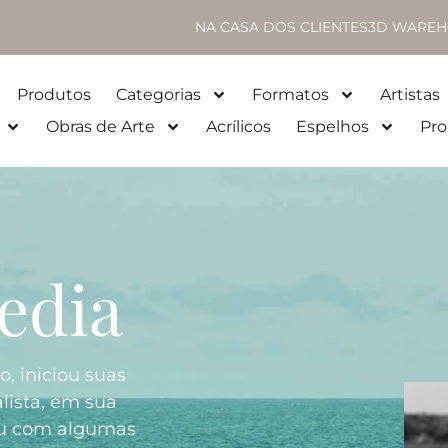
NA CASA DOS CLIENTES
3D WAREH
Produtos
Categorias
Formatos
Artistas
Obras de Arte
Acrílicos
Espelhos
Pro
edia
o, iniciou suas
alista, em sua
rou com algumas